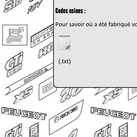
Codes usines :
Pour savoir où a été fabriqué vot
(.txt)