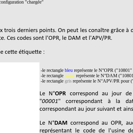
onfiguration "chargée"
 trois derniers points. On peut les conaître grâce à de
tte. Ces codes sont l'OPR, le DAM et l'APV/PR.
e cette étiquette :
-le rectangle
bleu
représente le N°OPR ("10801" d
-le rectangle
jaune
représente le N°DAM ("108018
-le rectangle
gris
représente le N°APV/PR pour (
Le N°
OPR
correspond au jour de 
"
00001
" correspondant à la da
correspondant au jour suivant et ains
Le N°
DAM
correspond au OPR, auq
représentant le code de l'usine de