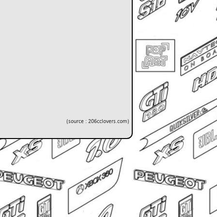
(source : 206cclovers.com)