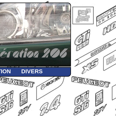
ération 206
ION
DIVERS